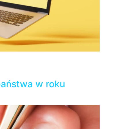
czania języka polskiego za granicą poprzez
a” skierowany do szkół polonijnych oraz
 na modernizację placówki, lecz aby zdobyć
 państwa w roku