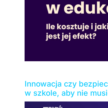
Współczesne szkoły i uniwersytety wyglądają 
dotykowym, a ciężkie plecaki z podręcznikami
które dzieli rodziców, nauczycieli i samych
Innowacja czy bezpie
w szkole, aby nie mus