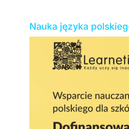
maksymalnie 70 uczniów. Małe szkoły mogą o
prowadzonych przez jednostki samorządu tery
sportowych, artystycznych ani szkół […]
Nauka języka polskiego