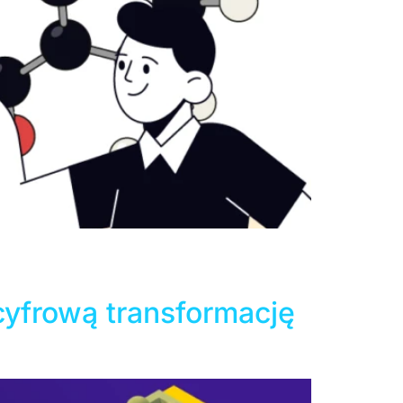
blica coraz częściej ustępują miejsca ekranom
ownych zmian rodzi się naturalne pytanie,
 na edukację? Odpowiedź […]
yfrową transformację