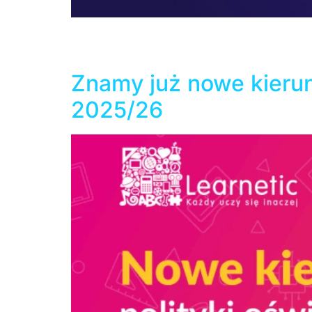
Edukacja cyfrowa to nie tylko nowe laptopy 
nauczycieli. Czy taka kombinacja jest możli
założenia dofinansowania Cyfrowy Uczeń 202
Znamy już nowe kierun
2025/26