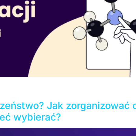
zupełnie inaczej niż jeszcze dwie dekady temu. Kreda i ta
 są zastępowane przez lekkie tablety. W obliczu tak gwałt
 uczniów: czy technologia rzeczywiście wpływa pozytywnie
czeństwo? Jak zorganizować c
ieć wybierać?