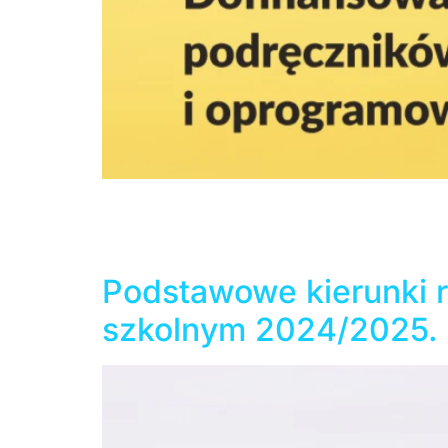
Dziesiątego października Instytut Rozwoju J
dofinansowanie zakupu podręczników, sprzę
polskich szkół za granicą. Budżet dofinansow
środki należy się […]
Podstawowe kierunki re
szkolnym 2024/2025. 