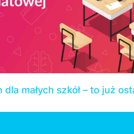
kierunki polityki oświatowej państwa na kolejny rok szkol
 dla małych szkół – to już ost