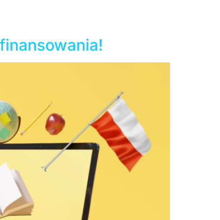
 skierowane do małych, niezamożnych szkół
ki: Program nie obejmuje szkół specjalnych,
ofinansowania!