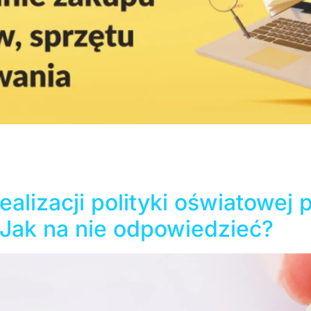
ęzyka Polskiego ogłosił Konkurs otwarty pn. „Wsparcie nau
tu biurowego, sprzętu komputerowego oraz oprogramowani
ania to aż 6,7 miliona złotych. Konkurs to świetna okazja
alizacji polityki oświatowej
Jak na nie odpowiedzieć?