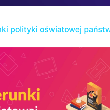
i szybki internet. Prawdziwe wyzwanie leży w połączeniu
wa do zrealizowania bez rujnowania budżetu placówki? Prz
6. Cyfrowy Uczeń 2025-2029 Transformacja cyfrowa w polsk
ki polityki oświatowej państw