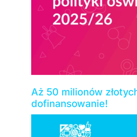
W ubiegłym tygodniu zostały ogłoszone nowe 
Aż 50 milionów złotych
dofinansowanie!