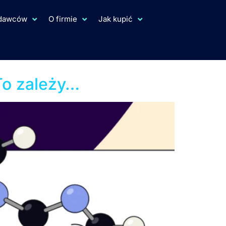
ydawców
O firmie
Jak kupić
edmiotowe
To zależy…