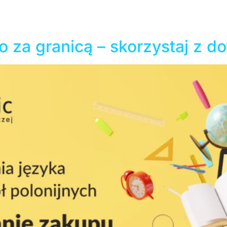
trzymać nawet 500 000 zł wsparcia. Dofinansowanie jest
torialnego. Zainteresowani muszą spełnić określone warun
 za granicą – skorzystaj z d