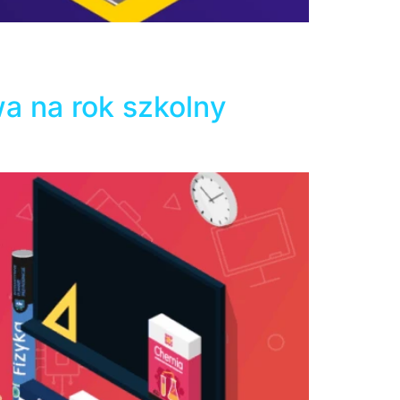
 nowoczesności z bezpieczeństwem uczniów i
eanalizujmy dostępne opcje w oparciu o
iej edukacji trwa od wielu lat. […]
a na rok szkolny