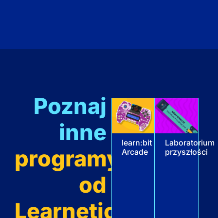
Poznaj
inne
learn:bit
Laboratorium
programy
Arcade
przyszłości
od
Learnetic