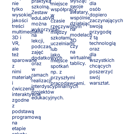
słysząc
praktyką
nie
dla
miejsce
swoje
szkolną.
tylko
osób
współpracy
awatary,
Zestaw
wysokiej
dopiero
w
wspólnie
eduLabVR
jakości
zaczynających
czasie
działając
można
treści
swoją
rzeczywistym
na
wykorzystać
multimedialne
przygodę
między
modelach
na
3D i
z tą
szkołami,
3D
lekcji,
VR,
technologią
uczelniami
czy
podczas
ale
oraz
lub
na
zajęć
też
dla
jako
wirtualnej
dodatkowych
sparowane
wszystkich
miejsce
tablicy.
oraz
z
chcących
spotkań
w
nimi
poszerzyć
np. z
ramach
materiały
swój
przyszłymi
realizacji
i
warsztat.
pracodawcami.
interdyscyplinarnych
ćwiczenia
projektów
interaktywne
edukacyjnych.
zgodne
z
podstawą
programową
na
etapie
szkoły