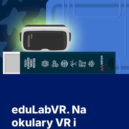
eduLabVR. Na
okulary VR i