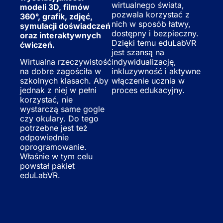
wirtualnego świata,
modeli 3D, filmów
pozwala korzystać z
360°, grafik, zdjęć,
nich w sposób łatwy,
symulacji doświadczeń
dostępny i bezpieczny.
oraz interaktywnych
Dzięki temu
eduLabVR
ćwiczeń.
jest szansą
na
Wirtualna rzeczywistość
indywidualizację,
na dobre zagościła w
inkluzywność i aktywne
szkolnych klasach. Aby
włączenie ucznia w
jednak z niej w pełni
proces edukacyjny.
korzystać, nie
wystarczą same gogle
czy okulary. Do tego
potrzebne jest też
odpowiednie
oprogramowanie.
Właśnie w tym celu
powstał pakiet
eduLabVR.