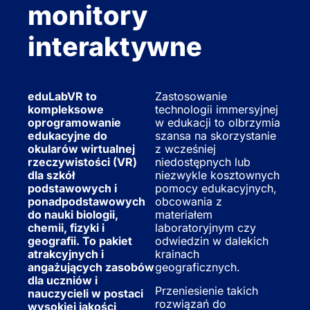
monitory
interaktywne
eduLabVR to
Zastosowanie
kompleksowe
technologii immersyjnej
oprogramowanie
w edukacji to olbrzymia
edukacyjne do
szansa na skorzystanie
okularów wirtualnej
z wcześniej
rzeczywistości (VR)
niedostępnych lub
dla szkół
niezwykle kosztownych
podstawowych i
pomocy edukacyjnych,
ponadpodstawowych
obcowania z
do nauki biologii,
materiałem
chemii, fizyki i
laboratoryjnym czy
geografii. To pakiet
odwiedzin w dalekich
atrakcyjnych i
krainach
angażujących zasobów
geograficznych.
dla uczniów i
Przeniesienie takich
nauczycieli w postaci
rozwiązań do
wysokiej jakości