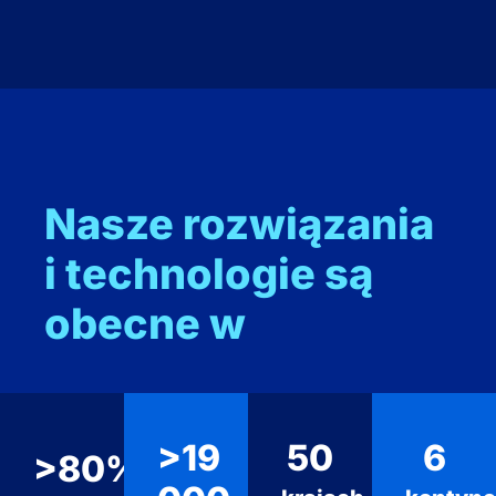
Nasze rozwiązania
i technologie są
obecne w
>19
50
6
>80%