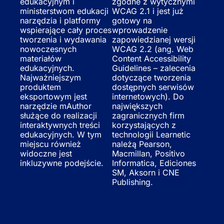
edukacyjnym i
zgodne z wytycznymi
ministerstwom edukacji
WCAG 2.1 i jest już
narzędzia i platformy
gotowy na
wspierające cały proces
wprowadzenie
tworzenia i wydawania
zapowiedzianej wersji
nowoczesnych
WCAG 2.2 (ang. Web
materiałów
Content Accessibility
edukacyjnych.
Guidelines – zalecenia
Najważniejszym
dotyczące tworzenia
produktem
dostępnych serwisów
eksportowym jest
internetowych). Do
narzędzie mAuthor
największych
służące do realizacji
zagranicznych firm
interaktywnych treści
korzystających z
edukacyjnych. W tym
technologii Learnetic
miejscu również
należą Pearson,
widoczne jest
Macmillan, Positivo
inkluzywne podejście.
Informatica, Ediciones
SM, Aksorn i CNE
Publishing.