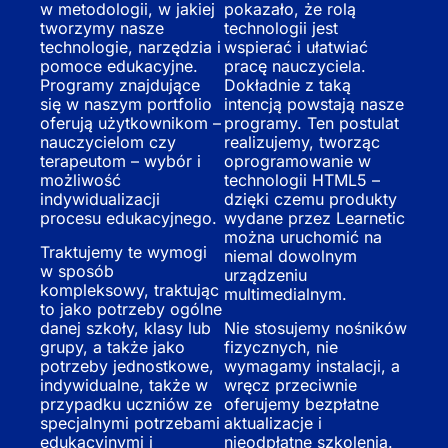
w metodologii, w jakiej
pokazało, że rolą
tworzymy nasze
technologii jest
technologie, narzędzia i
wspierać i ułatwiać
pomoce edukacyjne.
pracę nauczyciela.
Programy znajdujące
Dokładnie z taką
się w naszym portfolio
intencją powstają nasze
oferują użytkownikom –
programy. Ten postulat
nauczycielom czy
realizujemy, tworząc
terapeutom – wybór i
oprogramowanie w
możliwość
technologii HTML5 –
indywidualizacji
dzięki czemu produkty
procesu edukacyjnego.
wydane przez Learnetic
można uruchomić na
Traktujemy te wymogi
niemal dowolnym
w sposób
urządzeniu
kompleksowy, traktując
multimedialnym.
to jako potrzeby ogólne
danej szkoły, klasy lub
Nie stosujemy nośników
grupy, a także jako
fizycznych, nie
potrzeby jednostkowe,
wymagamy instalacji, a
indywidualne, także w
wręcz przeciwnie
przypadku uczniów ze
oferujemy bezpłatne
specjalnymi potrzebami
aktualizacje i
edukacyjnymi i
nieodpłatne szkolenia.