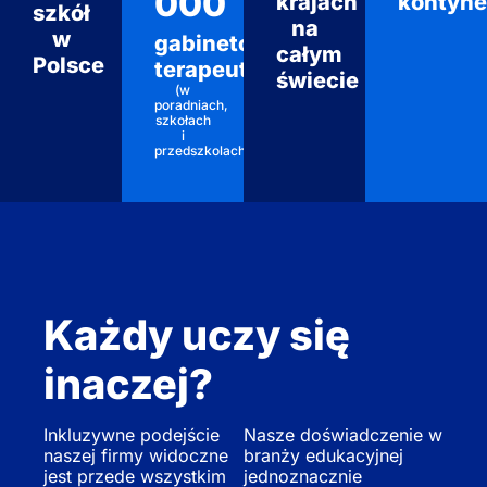
000
krajach
kontyne
szkół
na
w
gabinetów
całym
Polsce
terapeutycznych
świecie
(w
poradniach,
szkołach
i
przedszkolach)
Każdy uczy się
inaczej?
Inkluzywne podejście
Nasze doświadczenie w
naszej firmy widoczne
branży edukacyjnej
jest przede wszystkim
jednoznacznie