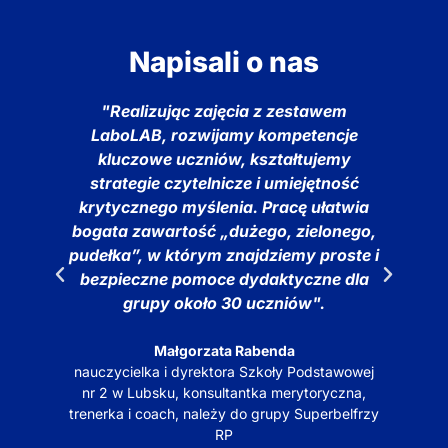
Napisali o nas
o
"Realizując zajęcia z zestawem
LaboLAB, rozwijamy kompetencje
z
e
kluczowe uczniów, kształtujemy
b
nia
strategie czytelnicze i umiejętność
krytycznego myślenia. Pracę ułatwia
ć
bogata zawartość „dużego, zielonego,
pudełka”, w którym znajdziemy proste i
bezpieczne pomoce dydaktyczne dla
grupy około 30 uczniów".
Małgorzata Rabenda
y
nauczycielka i dyrektora Szkoły Podstawowej
o
nr 2 w Lubsku, konsultantka merytoryczna,
trenerka i coach, należy do grupy Superbelfrzy
RP