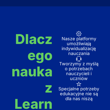
Dlacz
Nasze platformy
umożliwiają
indywidualizację
ego
nauczania
Tworzymy z myślą
nauka
o potrzebach
nauczycieli i
uczniów
z
Specjalne potrzeby
edukacyjne nie są
Learn
dla nas niszą