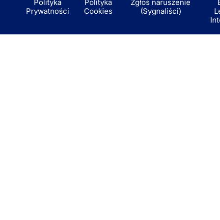
Polityka
Polityka
Zgłoś naruszenie
Prywatności
Cookies
(Sygnaliści)
L
In