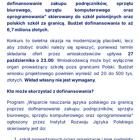
dofinansowanie zakupu podręczników, sprzętu
biurowego, sprzętu komputerowego oraz
oprogramowania” skierowany do szkół polonijnych oraz
polskich szkół za granicą. Budżet dofinansowania to aż
6,7 miliona złotych.
Konkurs to świetna okazja na modernizację placówki, lecz
aby zdobyć środki należy się spieszyć, ponieważ termin
składania ofert przez wnioskodawców upływa
27
października o 23.00
. Wnioskodawcą może być wyłącznie
organ prowadzący szkołę poza granicami Polski. Budżet
wniosku projektowego powinien wynieść od 20 do 500 tys.
złotych.
Wkład własny nie jest wymagany
.
Kto może skorzystać z dofinansowania?
Program „Wsparcie nauczania języka polskiego za granicą
poprzez dofinansowanie zakupu podręczników, sprzętu
biurowego, sprzętu komputerowego oraz oprogramowania”
ogłoszony przez Instytut Rozwoju Języka Polskiego
skierowany jest do:
szkół prowadzonych przez organizacje i inne podmioty