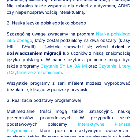
Nie zabrakło także wsparcia dla dzieci z autyzmem, ADHD
czy niepełnosprawnością intelektualną.
2. Nauka języka polskiego jako obcego
Szczególną uwagę zwracamy na program
Nauka polskiego
jako obcego
, który został podzielony na dwa obszary (klasy
I-III i IV-VIII) i świetnie sprawdzi się wśród
dzieci z
doświadczeniem migracji
lub uczniów z niską znajomością
języka polskiego. W nauce czytania pomocne mogą być
także programy
Czytanie SY-LA-BA-MI
oraz
Czytanie. Litery
i
Czytanie ze zrozumieniem
.
Wszystkie programy z serii mTalent możesz wypróbować
bezpłatnie, klikając w poniższy przycisk.
3. Realizacja podstawy programowej
Multimedialne treści mogą także uatrakcyjnić naukę
przedmiotów przyrodniczych. W przypadku szkół
podstawowych polecamy
Interaktywne Plansze
Przyrodnicze
, które poza interaktywnymi ćwiczeniami
zawierają także fizyczne plansze do powieszenia w klasie