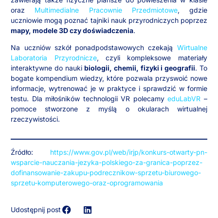
oraz
Multimedialne Pracownie Przedmiotowe
, gdzie
uczniowie mogą poznać tajniki nauk przyrodniczych poprzez
mapy, modele 3D czy doświadczenia
.
Na uczniów szkół ponadpodstawowych czekają
Wirtualne
Laboratoria Przyrodnicze
, czyli kompleksowe materiały
interaktywne do nauki
biologii, chemii, fizyki i geografii
. To
bogate kompendium wiedzy, które pozwala przyswoić nowe
informacje, wytrenować je w praktyce i sprawdzić w formie
testu. Dla miłośników technologii VR polecamy
eduLabVR
–
pomoce stworzone z myślą o okularach wirtualnej
rzeczywistości.
Źródło:
https://www.gov.pl/web/irjp/konkurs-otwarty-pn-
wsparcie-nauczania-jezyka-polskiego-za-granica-poprzez-
dofinansowanie-zakupu-podrecznikow-sprzetu-biurowego-
sprzetu-komputerowego-oraz-oprogramowania
Udostępnij post