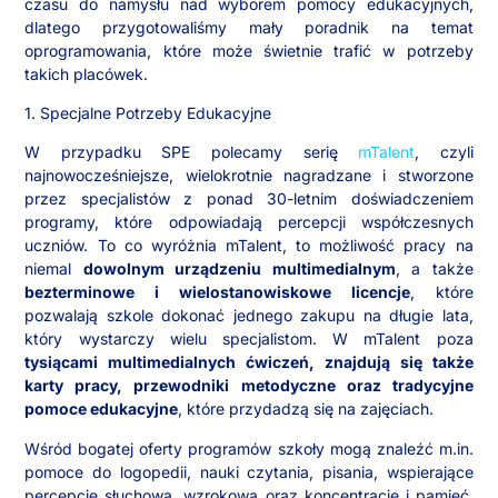
czasu do namysłu nad wyborem pomocy edukacyjnych,
dlatego przygotowaliśmy mały poradnik na temat
oprogramowania, które może świetnie trafić w potrzeby
takich placówek.
1. Specjalne Potrzeby Edukacyjne
W przypadku SPE polecamy serię
mTalent
, czyli
najnowocześniejsze, wielokrotnie nagradzane i stworzone
przez specjalistów z ponad 30-letnim doświadczeniem
programy, które odpowiadają percepcji współczesnych
uczniów. To co wyróżnia mTalent, to możliwość pracy na
niemal
dowolnym urządzeniu multimedialnym
, a także
bezterminowe i wielostanowiskowe licencje
, które
pozwalają szkole dokonać jednego zakupu na długie lata,
który wystarczy wielu specjalistom. W mTalent poza
tysiącami multimedialnych ćwiczeń, znajdują się także
karty pracy, przewodniki metodyczne oraz tradycyjne
pomoce edukacyjne
, które przydadzą się na zajęciach.
Wśród bogatej oferty programów szkoły mogą znaleźć m.in.
pomoce do logopedii, nauki czytania, pisania, wspierające
percepcję słuchową, wzrokową oraz koncentrację i pamięć.