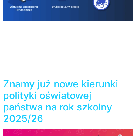
Wirtualne Laboratoria Przyrodnicze to kompleksowe
materiały interaktywne, na które składają się różnorodne
doświadczenia, multimedialne i drukowalne karty pracy,
interaktywne testy dla uczniów, a także baza modeli do
drukarek 3D. Wybierając WLP, szkoła otrzymuje
kompletny zestaw do nauki biologii, chemii, fizyki lub
geografii na poziomie szkoły ponadpodstawowej.
Materiały WLP powstały przy współpracy z
nauczycielami i kadrą […]
Znamy już nowe kierunki
polityki oświatowej
państwa na rok szkolny
2025/26