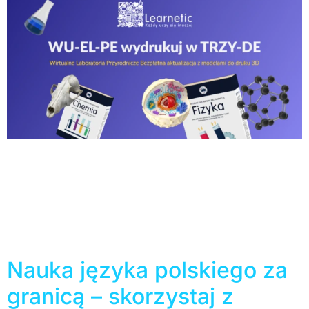
Ponad 220 modeli do druku 3D zostało dodanych do
programów z serii Wirtualne Laboratoria Przyrodnicze
w ramach bezpłatnej aktualizacji. Nowa zawartość –
podobnie jak interaktywne ćwiczenia z programów WLP
– przeznaczona jest do nauki biologii, chemii, fizyki i
geografii na etapie szkoły ponadpodstawowej.
Wirtualne Laboratoria Przyrodnicze to kompleksowe
materiały interaktywne, na które składają się przede […]
Nauka języka polskiego za
granicą – skorzystaj z