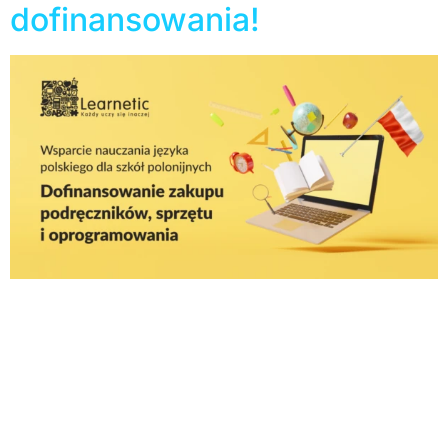
dofinansowania!
Dziesiątego października Instytut Rozwoju Języka
Polskiego ogłosił Konkurs otwarty pn. „Wsparcie
nauczania języka polskiego za granicą poprzez
dofinansowanie zakupu podręczników, sprzętu
biurowego, sprzętu komputerowego oraz
oprogramowania” skierowany do szkół polonijnych oraz
polskich szkół za granicą. Budżet dofinansowania to aż
6,7 miliona złotych. Konkurs to świetna okazja na
modernizację placówki, lecz aby zdobyć środki należy