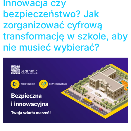
Innowacja czy
bezpieczeństwo? Jak
zorganizować cyfrową
transformację w szkole, aby
nie musieć wybierać?
Edukacja cyfrowa to nie tylko nowe laptopy i szybki