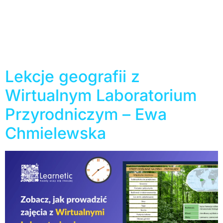
Oświaty właśnie opublikowały listy szkół, które
zakwalifikowały się do programu! Zobacz, czy Twoja
placówka otrzyma wsparcie i zaplanuj przyszłe zakupy,
aby spełnić wymogi dofinansowania. To już ostatni rok
rządowego programu Aktywna Tablica, który pomógł
wielu placówkom rozwinąć szkolną […]
Lekcje geografii z
Wirtualnym Laboratorium
Przyrodniczym – Ewa
Chmielewska