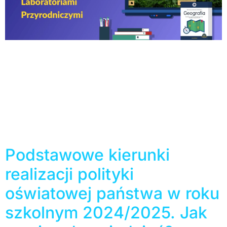
Jeśli wyżej niż opisy marketingowców cenisz
praktyczne relacje nauczycieli, to koniecznie przeczytaj
tekst Ewy Chmielewskiej, która zwraca uwagę na atuty
serii Wirtualne Laboratoria Przyrodnicze na podstawie
przeprowadzonych zajęć. Publikacja ukazała się na
stronie Lubelskiego Samorządowego Centrum
Doskonalenia Nauczycieli. Przypominamy, że Wirtualne
Laboratoria Przyrodnicze to kompleksowe materiały
interaktywne do nauki biologii, chemii, fizyki i geografii
na […]
Podstawowe kierunki
realizacji polityki
oświatowej państwa w roku
szkolnym 2024/2025. Jak