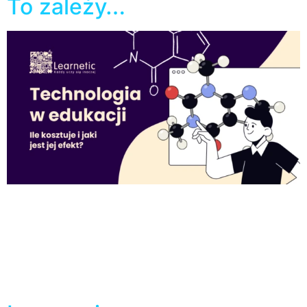
To zależy…
Współczesne szkoły i uniwersytety wyglądają zupełnie
inaczej niż jeszcze dwie dekady temu. Kreda i tablica
coraz częściej ustępują miejsca ekranom dotykowym, a
ciężkie plecaki z podręcznikami są zastępowane przez
lekkie tablety. W obliczu tak gwałtownych zmian rodzi
się naturalne pytanie, które dzieli rodziców, nauczycieli i
samych uczniów: czy technologia rzeczywiście wpływa
pozytywnie na edukację? Odpowiedź […]