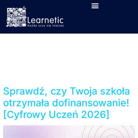
Kategoria:
Wirtualne
Laboratoria
Przyrodnicze
Sprawdź, czy Twoja szkoła
otrzymała dofinansowanie!
[Cyfrowy Uczeń 2026]