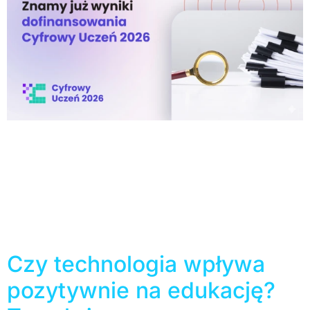
W tym roku szkoły, przedszkola oraz placówki
edukacyjne mogły ubiegać się o wsparcie finansowe w
ramach dofinansowania Cyfrowy Uczeń o łącznej
kwocie 55 milionów złotych! Kuratoria publikują już listy
zakwalifikowanych placówek. Zobacz, czy Twoja
szkoła znalazła się na tej liście! Sprawdź, czy Twoja
placówka otrzymała dofinansowanie. Poniżej
zebraliśmy listy wyników ze wszystkich województw: –
Województwo […]
Czy technologia wpływa
pozytywnie na edukację?