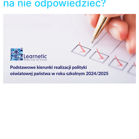
na nie odpowiedzieć?
Opublikowany trzynastego czerwca przez Ministerstwo
Edukacji Narodowej dokument określa podstawowe
kierunki polityki oświatowej państwa na rok szkolny
2024/2025. W publikacji znajduje się siedem punktów,
którymi kierować powinny się placówki edukacyjne
podczas realizacji zadań dydaktycznych i
wychowawczych. Siedem punktów dotyczących
tegorocznych podstawowych kierunków polityki
oświatowej państwa wygląda następująco: Jak