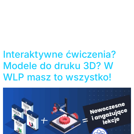
internet. Prawdziwe wyzwanie leży w połączeniu
nowoczesności z bezpieczeństwem uczniów i
nauczycieli. Czy taka kombinacja jest możliwa do
zrealizowania bez rujnowania budżetu placówki?
Przeanalizujmy dostępne opcje w oparciu o założenia
dofinansowania Cyfrowy Uczeń 2026. Cyfrowy Uczeń
2025-2029 Transformacja cyfrowa w polskiej edukacji
trwa od wielu lat. […]
Interaktywne ćwiczenia?
Modele do druku 3D? W
WLP masz to wszystko!