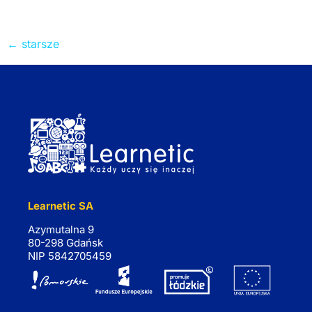
odpowiedzieć na poszczególne punkty kierunków
realizacji polityki […]
←
starsze
Learnetic SA
Azymutalna 9
80-298 Gdańsk
NIP 5842705459