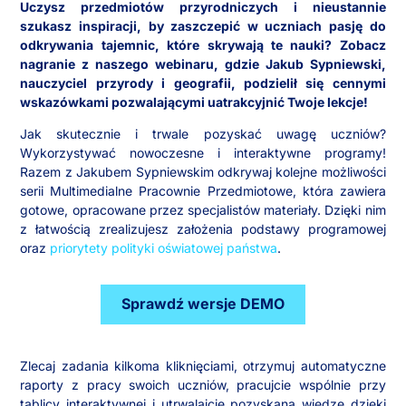
Uczysz przedmiotów przyrodniczych i nieustannie
szukasz inspiracji, by zaszczepić w uczniach pasję do
odkrywania tajemnic, które skrywają te nauki? Zobacz
nagranie z naszego webinaru, gdzie Jakub Sypniewski,
nauczyciel przyrody i geografii, podzielił się cennymi
wskazówkami pozwalającymi uatrakcyjnić Twoje lekcje!
Jak skutecznie i trwale pozyskać uwagę uczniów?
Wykorzystywać nowoczesne i interaktywne programy!
Razem z Jakubem Sypniewskim odkrywaj kolejne możliwości
serii Multimedialne Pracownie Przedmiotowe, która zawiera
gotowe, opracowane przez specjalistów materiały. Dzięki nim
z łatwością zrealizujesz założenia podstawy programowej
oraz
priorytety polityki oświatowej państwa
.
Sprawdź wersje DEMO
Zlecaj zadania kilkoma kliknięciami, otrzymuj automatyczne
raporty z pracy swoich uczniów, pracujcie wspólnie przy
tablicy interaktywnej i utrwalajcie pozyskaną wiedzę dzięki