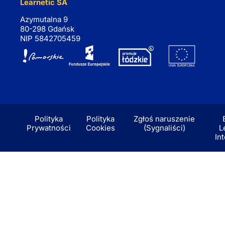
Learnetic SA
Azymutalna 9
80-298 Gdańsk
NIP 5842705459
Polityka
Polityka
Zgłoś naruszenie
Prywatności
Cookies
(Sygnaliści)
L
In