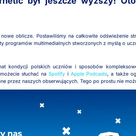
rnetic był jeszcze wyższy! Oto
nowe oblicze. Postawiliśmy na całkowite odświeżenie s
rty programów multimedialnych stworzonych z myślą o uczn
temat kondycji polskich uczniów i sposobów komplekso
o możecie słuchać na
Spotify
i
Apple Podcasts
, a także o
ne przez naszych obserwujących. Tego po prostu nie moż