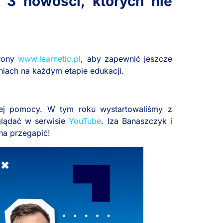
 3 nowości, których nie
trony
www.learnetic.pl
, aby zapewnić jeszcze
iach na każdym etapie edukacji.
wej pomocy. W tym roku wystartowaliśmy z
glądać w serwisie
YouTube
. Iza Banaszczyk i
na przegapić!