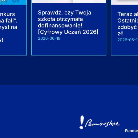
Sprawdź, czy Twoja
onkurs
Teraz a
szkoła otrzymała
 fali”.
Ostatni
dofinansowanie!
ysł na
zdobyć
[Cyfrowy Uczeń 2026]
j
zł!
2026-06-18
y!
2026-05-1