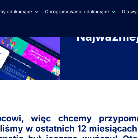
rmy edukacyjne
Oprogramowanie edukacyjne
Dla w
Najważnie
ńcowi, więc chcemy przypomn
ęliśmy w ostatnich 12 miesiącac