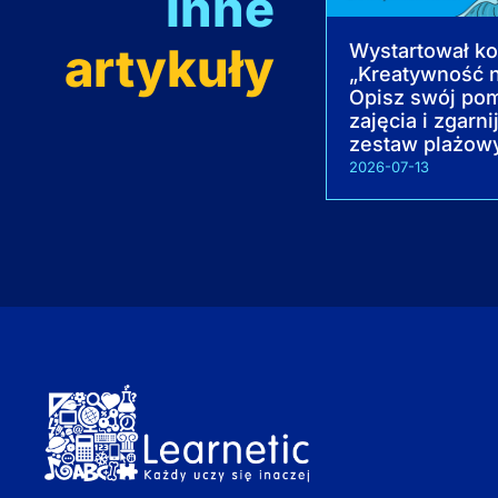
Inne
artykuły
Wystartował k
„Kreatywność na
Opisz swój pom
zajęcia i zgarni
zestaw plażow
2026-07-13