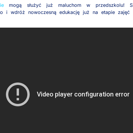
ie
mogą służyć już maluchom w przedszkolu! Sp
o i wdróż nowoczesną edukację już na etapie zajęć 