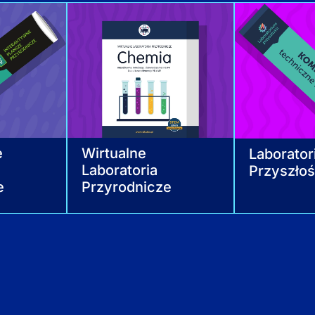
e
Wirtualne
Laborato
Laboratoria
Przyszłoś
e
Przyrodnicze