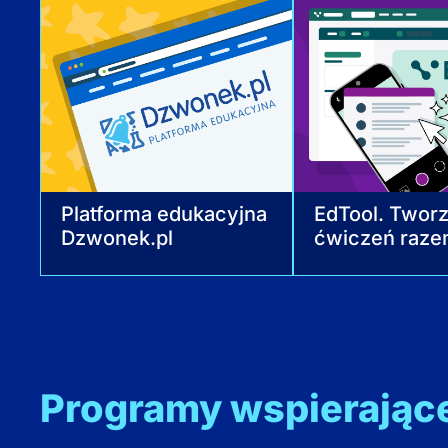
Platforma edukacyjna
EdTool. Twor
Dzwonek.pl
ćwiczeń raze
Programy wspierające