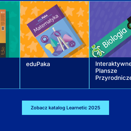
Interaktywn
eduPaka
Plansze
Przyrodnicz
Zobacz katalog Learnetic 2025