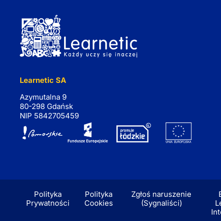
Learnetic SA
Azymutalna 9
80-298 Gdańsk
NIP 5842705459
Polityka
Polityka
Zgłoś naruszenie
Prywatności
Cookies
(Sygnaliści)
L
In