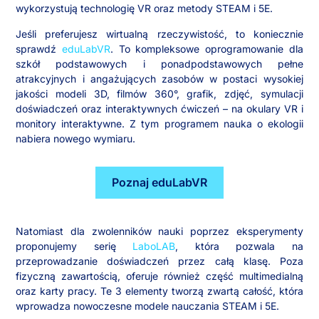
wykorzystują technologię VR oraz metody STEAM i 5E.
Jeśli preferujesz wirtualną rzeczywistość, to koniecznie
sprawdź
eduLabVR
. To kompleksowe oprogramowanie dla
szkół podstawowych i ponadpodstawowych pełne
atrakcyjnych i angażujących zasobów w postaci wysokiej
jakości modeli 3D, filmów 360°, grafik, zdjęć, symulacji
doświadczeń oraz interaktywnych ćwiczeń – na okulary VR i
monitory interaktywne. Z tym programem nauka o ekologii
nabiera nowego wymiaru.
Poznaj eduLabVR
Natomiast dla zwolenników nauki poprzez eksperymenty
proponujemy serię
LaboLAB
, która pozwala na
przeprowadzanie doświadczeń przez całą klasę. Poza
fizyczną zawartością, oferuje również część multimedialną
oraz karty pracy. Te 3 elementy tworzą zwartą całość, która
wprowadza nowoczesne modele nauczania STEAM i 5E.