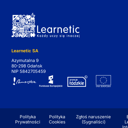
Learnetic SA
Azymutalna 9
80-298 Gdańsk
NIP 5842705459
Polityka
Polityka
Zgłoś naruszenie
Prywatności
Cookies
(Sygnaliści)
L
In