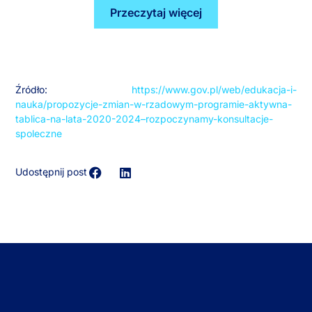
Przeczytaj więcej
Źródło:
https://www.gov.pl/web/edukacja-i-
nauka/propozycje-zmian-w-rzadowym-programie-aktywna-
tablica-na-lata-2020-2024–rozpoczynamy-konsultacje-
spoleczne
Udostępnij post