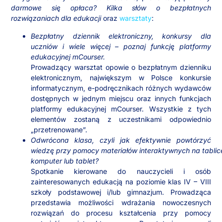
darmowe się opłaca? Kilka słów o bezpłatnych
rozwiązaniach dla edukacji
oraz
warsztaty
:
Bezpłatny dziennik elektroniczny, konkursy dla
uczniów i wiele więcej – poznaj funkcję platformy
edukacyjnej mCourser.
Prowadzący warsztat opowie o bezpłatnym dzienniku
elektronicznym, największym w Polsce konkursie
informatycznym, e-podręcznikach różnych wydawców
dostępnych w jednym miejscu oraz innych funkcjach
platformy edukacyjnej mCourser. Wszystkie z tych
elementów zostaną z uczestnikami odpowiednio
„przetrenowane”.
Odwrócona klasa, czyli jak efektywnie powtórzyć
wiedzę
przy
pomocy
materiałów
interaktywnych
na
tablic
komputer
lub
tablet?
Spotkanie kierowane do nauczycieli i osób
zainteresowanych edukacją na poziomie klas IV – VIII
szkoły podstawowej i/lub gimnazjum. Prowadząca
przedstawia możliwości wdrażania nowoczesnych
rozwiązań do procesu kształcenia przy pomocy