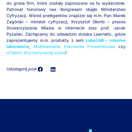
do grona firm, które zostały zaproszone na to wydarzenie.
Patronat honorowy nas Kongresem objęło Ministerstwo
Cyfryzacji. Wśród prelegentów znajdzie się m.in. Pan Marek
Zagórski – minister cyfryzacji, Krzysztof Głomb – prezes
Stowarzyszenia Miasta w Internecie oraz prof. Jacek
Pyżalski. Zachęcamy do odwiedzin stoiska Learnetic, gdzie
zaprezentujemy m.in. produkty z serii
LaboLAB – szkolne
laboratoria
,
Multimedialne Pracownie Przedmiotowe
czy
mTalent: Wyrównywanie szans
!
Udostępnij post