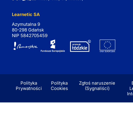
Learnetic SA
Azymutalna 9
80-298 Gdańsk
NIP 5842705459
Polityka
Polityka
Zgłoś naruszenie
Prywatności
Cookies
(Sygnaliści)
L
In