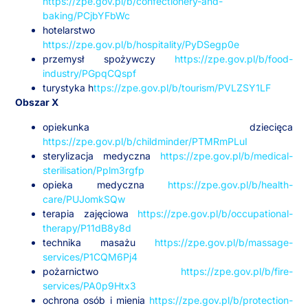
https://zpe.gov.pl/b/confectionery-and-
baking/PCjbYFbWc
hotelarstwo
https://zpe.gov.pl/b/hospitality/PyDSegp0e
przemysł spożywczy
https://zpe.gov.pl/b/food-
industry/PGpqCQspf
turystyka h
ttps://zpe.gov.pl/b/tourism/PVLZSY1LF
Obszar X
opiekunka dziecięca
https://zpe.gov.pl/b/childminder/PTMRmPLuI
sterylizacja medyczna
https://zpe.gov.pl/b/medical-
sterilisation/Pplm3rgfp
opieka medyczna
https://zpe.gov.pl/b/health-
care/PUJomkSQw
terapia zajęciowa
https://zpe.gov.pl/b/occupational-
therapy/P11dB8y8d
technika masażu
https://zpe.gov.pl/b/massage-
services/P1CQM6Pj4
pożarnictwo
https://zpe.gov.pl/b/fire-
services/PA0p9Htx3
ochrona osób i mienia
https://zpe.gov.pl/b/protection-