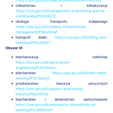
https://zpe.gov.pl/b/telecommunications/PPhtXi13q
chłodnictwo i klimatyzacja
https://zpe.gov.pl/b/refrigeration-engineering-and-air-
conditioning/P1FoO9LFE
obsługa transportu kolejowego
https://zpe.gov.pl/b/railway-infrastructure-
management/P1BceVmgf
transport bliski
https://zpe.gov.pl/b/lifting-and-
handling/PN5ofUNZT
Obszar VI
mechanizacja rolnictwa
https://zpe.gov.pl/b/agricultural-
engineering/PraVOheAx
blacharstwo
https://zpe.gov.pl/b/sheet-metal-
working/P12CRq0y5
przetwórstwo tworzyw sztucznych
https://zpe.gov.pl/b/plastics-processing-
industry/P6dxiZA3z
blacharstwo i lakiernictwo samochodowe
https://zpe.gov.pl/b/mechanics—tinsmithing-car-
painting/P3x6BWDzN