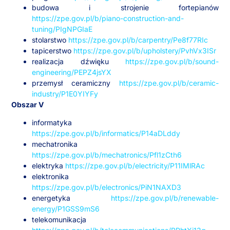
budowa i strojenie fortepianów
https://zpe.gov.pl/b/piano-construction-and-
tuning/PIgNPGIaE
stolarstwo
https://zpe.gov.pl/b/carpentry/Pe8f77RIc
tapicerstwo
https://zpe.gov.pl/b/upholstery/PvhVx3ISr
realizacja dźwięku
https://zpe.gov.pl/b/sound-
engineering/PEPZ4jsYX
przemysł ceramiczny
https://zpe.gov.pl/b/ceramic-
industry/P1E0YIYFy
Obszar V
informatyka
https://zpe.gov.pl/b/informatics/P14aDLddy
mechatronika
https://zpe.gov.pl/b/mechatronics/Pfl1zCth6
elektryka
https://zpe.gov.pl/b/electricity/P11IMlRAc
elektronika
https://zpe.gov.pl/b/electronics/PiN1NAXD3
energetyka
https://zpe.gov.pl/b/renewable-
energy/P1GSS9mS6
telekomunikacja