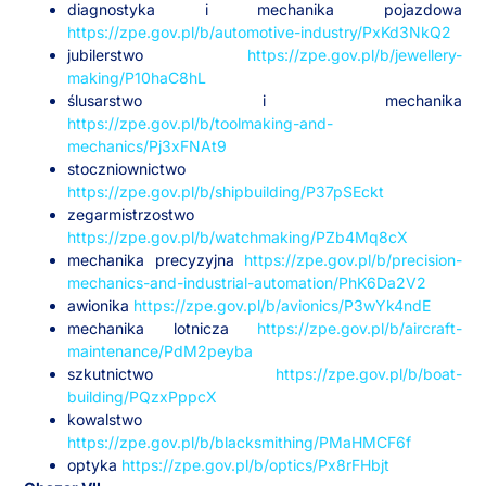
diagnostyka i mechanika pojazdowa
https://zpe.gov.pl/b/automotive-industry/PxKd3NkQ2
jubilerstwo
https://zpe.gov.pl/b/jewellery-
making/P10haC8hL
ślusarstwo i mechanika
https://zpe.gov.pl/b/toolmaking-and-
mechanics/Pj3xFNAt9
stoczniownictwo
https://zpe.gov.pl/b/shipbuilding/P37pSEckt
zegarmistrzostwo
https://zpe.gov.pl/b/watchmaking/PZb4Mq8cX
mechanika precyzyjna
https://zpe.gov.pl/b/precision-
mechanics-and-industrial-automation/PhK6Da2V2
awionika
https://zpe.gov.pl/b/avionics/P3wYk4ndE
mechanika lotnicza
https://zpe.gov.pl/b/aircraft-
maintenance/PdM2peyba
szkutnictwo
https://zpe.gov.pl/b/boat-
building/PQzxPppcX
kowalstwo
https://zpe.gov.pl/b/blacksmithing/PMaHMCF6f
optyka
https://zpe.gov.pl/b/optics/Px8rFHbjt