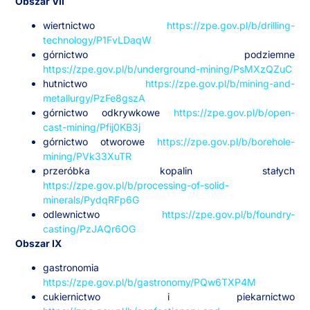
Obszar VII
wiertnictwo
https://zpe.gov.pl/b/drilling-
technology/P1FvLDaqW
górnictwo podziemne
https://zpe.gov.pl/b/underground-mining/PsMXzQZuC
hutnictwo
https://zpe.gov.pl/b/mining-and-
metallurgy/PzFe8gszA
górnictwo odkrywkowe
https://zpe.gov.pl/b/open-
cast-mining/Pfij0KB3j
górnictwo otworowe
https://zpe.gov.pl/b/borehole-
mining/PVk33XuTR
przeróbka kopalin stałych
https://zpe.gov.pl/b/processing-of-solid-
minerals/PydqRFp6G
odlewnictwo
https://zpe.gov.pl/b/foundry-
casting/PzJAQr6OG
Obszar IX
gastronomia
https://zpe.gov.pl/b/gastronomy/PQw6TXP4M
cukiernictwo i piekarnictwo