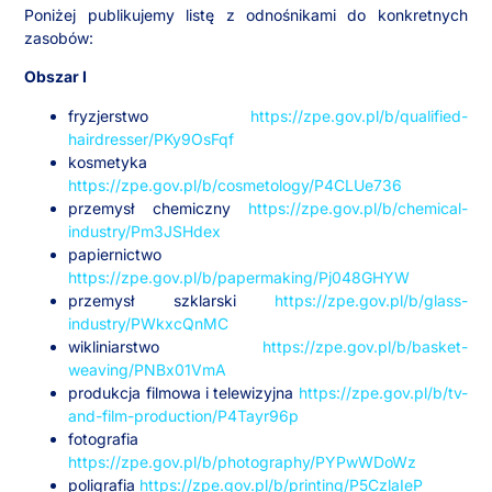
Poniżej publikujemy listę z odnośnikami do konkretnych
zasobów:
Obszar I
fryzjerstwo
https://zpe.gov.pl/b/qualified-
hairdresser/PKy9OsFqf
kosmetyka
https://zpe.gov.pl/b/cosmetology/P4CLUe736
przemysł chemiczny
https://zpe.gov.pl/b/chemical-
industry/Pm3JSHdex
papiernictwo
https://zpe.gov.pl/b/papermaking/Pj048GHYW
przemysł szklarski
https://zpe.gov.pl/b/glass-
industry/PWkxcQnMC
wikliniarstwo
https://zpe.gov.pl/b/basket-
weaving/PNBx01VmA
produkcja filmowa i telewizyjna
https://zpe.gov.pl/b/tv-
and-film-production/P4Tayr96p
fotografia
https://zpe.gov.pl/b/photography/PYPwWDoWz
poligrafia
https://zpe.gov.pl/b/printing/P5CzlaIeP