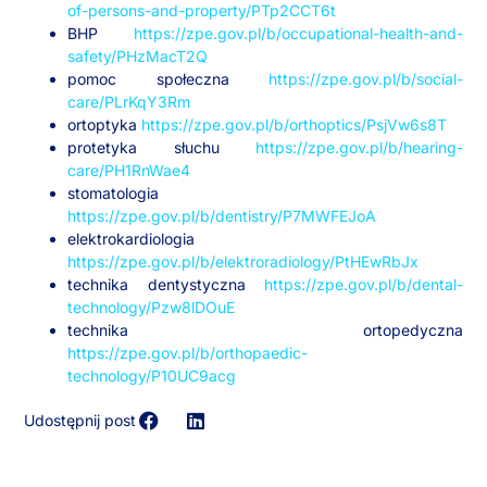
of-persons-and-property/PTp2CCT6t
BHP
https://zpe.gov.pl/b/occupational-health-and-
safety/PHzMacT2Q
pomoc społeczna
https://zpe.gov.pl/b/social-
care/PLrKqY3Rm
ortoptyka
https://zpe.gov.pl/b/orthoptics/PsjVw6s8T
protetyka słuchu
https://zpe.gov.pl/b/hearing-
care/PH1RnWae4
stomatologia
https://zpe.gov.pl/b/dentistry/P7MWFEJoA
elektrokardiologia
https://zpe.gov.pl/b/elektroradiology/PtHEwRbJx
technika dentystyczna
https://zpe.gov.pl/b/dental-
technology/Pzw8lDOuE
technika ortopedyczna
https://zpe.gov.pl/b/orthopaedic-
technology/P10UC9acg
Udostępnij post