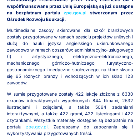
współfinansowane przez Unię Europejską są już dostępne
na bezpłatnym portalu
zpe.gov.pl
stworzonym przez
Ośrodek Rozwoju Edukacji.
Multimedialne zasoby skierowane dla szkół branżowych
zostały przygotowane w ramach sześciu projektów unijnych i
służą do nauki języka angielskiego ukierunkowanego
zawodowo w ramach obszarów:
administracyjno-usługowego
(I) i artystycznego, elektryczno-elektronicznego,
mechanicznego, górniczo-hutniczego, turystyczno-
gastronomicznego i medyczno-społecznego, na które składa
się
65 różnych branży i wchodzących w ich skład 123
zawodów.
W sumie przygotowane zostały 422 lekcje złożone z 6330
ekranów interaktywnych wypełnionych 844 filmami, 2532
ilustracjami i zdjęciami, a także 5064 zadaniami
interaktywnymi, a także 422 grami, 422 listeningami i 422
czytankami. Wszystkie materiały dostępne są bezpłatnie na
portalu
zpe.gov.pl
. Zapraszamy do zapoznania się i
wykorzystywania przygotowanych treści.