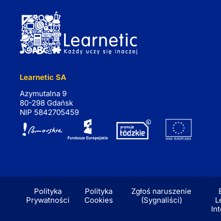
Learnetic SA
Azymutalna 9
80-298 Gdańsk
NIP 5842705459
Polityka
Polityka
Zgłoś naruszenie
Prywatności
Cookies
(Sygnaliści)
L
In