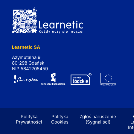
Learnetic SA
Azymutalna 9
80-298 Gdańsk
NIP 5842705459
Polityka
Polityka
Zgłoś naruszenie
Prywatności
Cookies
(Sygnaliści)
L
In