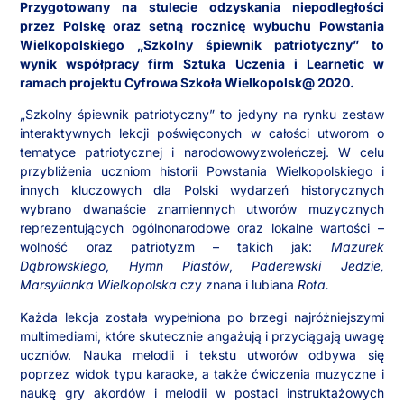
Przygotowany na stulecie odzyskania niepodległości
przez Polskę oraz setną rocznicę wybuchu Powstania
Wielkopolskiego „Szkolny śpiewnik patriotyczny” to
wynik współpracy firm Sztuka Uczenia i Learnetic w
ramach projektu Cyfrowa Szkoła Wielkopolsk@ 2020.
„Szkolny śpiewnik patriotyczny” to jedyny na rynku zestaw
interaktywnych lekcji poświęconych w całości utworom o
tematyce patriotycznej i narodowowyzwoleńczej. W celu
przybliżenia uczniom historii Powstania Wielkopolskiego i
innych kluczowych dla Polski wydarzeń historycznych
wybrano dwanaście znamiennych utworów muzycznych
reprezentujących ogólnonarodowe oraz lokalne wartości –
wolność oraz patriotyzm – takich jak:
Mazurek
Dąbrowskiego
,
Hymn Piastów
,
Paderewski Jedzie,
Marsylianka Wielkopolska
czy znana i lubiana
Rota.
Każda lekcja została wypełniona po brzegi najróżniejszymi
multimediami, które skutecznie angażują i przyciągają uwagę
uczniów. Nauka melodii i tekstu utworów odbywa się
poprzez widok typu karaoke, a także ćwiczenia muzyczne i
naukę gry akordów i melodii w postaci instruktażowych