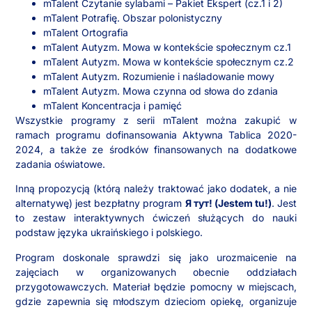
mTalent Czytanie sylabami – Pakiet Ekspert (cz.1 i 2)
mTalent Potrafię. Obszar polonistyczny
mTalent Ortografia
mTalent Autyzm. Mowa w kontekście społecznym cz.1
mTalent Autyzm. Mowa w kontekście społecznym cz.2
mTalent Autyzm. Rozumienie i naśladowanie mowy
mTalent Autyzm. Mowa czynna od słowa do zdania
mTalent Koncentracja i pamięć
Wszystkie programy z serii mTalent można zakupić w
ramach programu dofinansowania Aktywna Tablica 2020-
2024, a także ze środków finansowanych na dodatkowe
zadania oświatowe.
Inną propozycją (którą należy traktować jako dodatek, a nie
alternatywę) jest bezpłatny program
Я тут! (Jestem tu!)
. Jest
to zestaw interaktywnych ćwiczeń służących do nauki
podstaw języka ukraińskiego i polskiego.
Program doskonale sprawdzi się jako urozmaicenie na
zajęciach w organizowanych obecnie oddziałach
przygotowawczych. Materiał będzie pomocny w miejscach,
gdzie zapewnia się młodszym dzieciom opiekę, organizuje