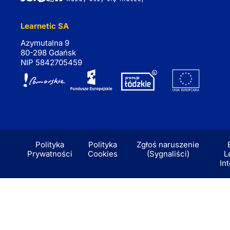
Learnetic SA
Azymutalna 9
80-298 Gdańsk
NIP 5842705459
Polityka
Polityka
Zgłoś naruszenie
Prywatności
Cookies
(Sygnaliści)
L
In