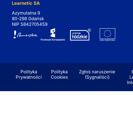
Learnetic SA
Azymutalna 9
80-298 Gdańsk
NIP 5842705459
Polityka
Polityka
Zgłoś naruszenie
Prywatności
Cookies
(Sygnaliści)
L
In