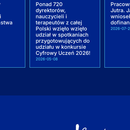
w
Ponad 720
Pracow
dyrektorów,
Jutra. 
i
nauczycieli i
wniose
ństwa
terapeutów z całej
dofina
Polski wzięło wzięło
2026-07-
udział w spotkaniach
przygotowujących do
udziału w konkursie
Cyfrowy Uczeń 2026!
2026-05-08