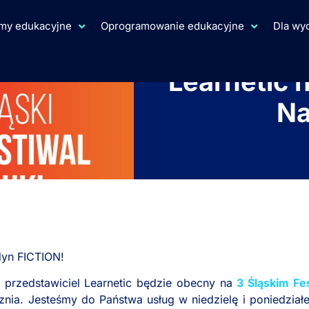
rmy edukacyjne
Oprogramowanie edukacyjne
Dla w
Learnetic 
Na
yn FICTION!
przedstawiciel Learnetic będzie obecny na
3 Śląskim Fe
cznia. Jesteśmy do Państwa usług w niedzielę i poniedział