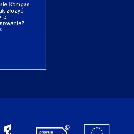
nie Kompas
Jak złożyć
k o
nsowanie?
20