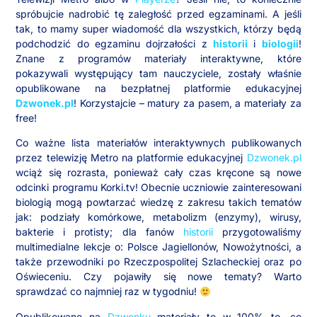
spróbujcie nadrobić tę zaległość przed egzaminami. A jeśli
tak, to mamy super wiadomość dla wszystkich, którzy będą
podchodzić do egzaminu dojrzałości z
historii
i
biologii
!
Znane z programów materiały interaktywne, które
pokazywali występujący tam nauczyciele, zostały właśnie
opublikowane na bezpłatnej platformie edukacyjnej
Dzwonek.pl
! Korzystajcie – matury za pasem, a materiały za
free!
Co ważne lista materiałów interaktywnych publikowanych
przez telewizję Metro na platformie edukacyjnej
Dzwonek.pl
wciąż się rozrasta, ponieważ cały czas kręcone są nowe
odcinki programu Korki.tv! Obecnie uczniowie zainteresowani
biologią mogą powtarzać wiedzę z zakresu takich tematów
jak: podziały komórkowe, metabolizm (enzymy), wirusy,
bakterie i protisty; dla fanów
historii
przygotowaliśmy
multimedialne lekcje o: Polsce Jagiellonów, Nowożytności, a
także przewodniki po Rzeczpospolitej Szlacheckiej oraz po
Oświeceniu. Czy pojawiły się nowe tematy? Warto
sprawdzać co najmniej raz w tygodniu!
Opublikowane na
Dzwonku
materiały to w 100% to, co