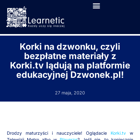
Korki na dzwonku, czyli
bezpłatne materiały z
Korki.tv lądują na platformie
edukacyjnej Dzwonek.pl!
27 maja, 2020
Drodzy maturzyści i nauczyciele! Oglądacie
Korki.tv
w
Telewizji Metro albo w
Playerze
? Jeśli nie, to koniecznie