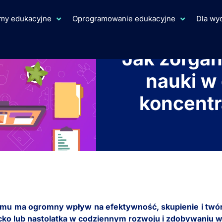
rmy edukacyjne
Oprogramowanie edukacyjne
Dla w
Jak zorgan
nauki w
koncentr
u ma ogromny wpływ na efektywność, skupienie i twórcze
ecko lub nastolatka w codziennym rozwoju i zdobywaniu w