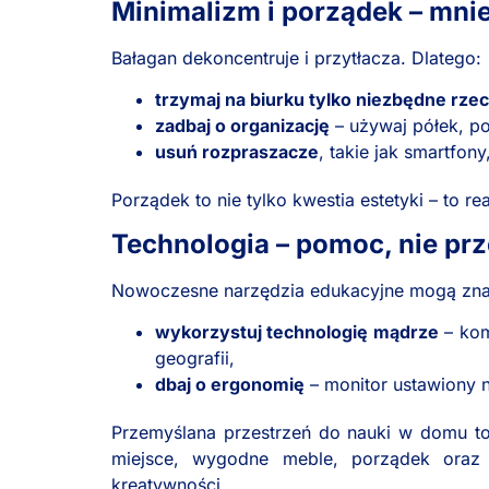
Minimalizm i porządek – mnie
Bałagan dekoncentruje i przytłacza. Dlatego:
trzymaj na biurku tylko niezbędne rze
zadbaj o organizację
– używaj półek, p
usuń rozpraszacze
, takie jak smartfon
Porządek to nie tylko kwestia estetyki – to re
Technologia – pomoc, nie pr
Nowoczesne narzędzia edukacyjne mogą znac
wykorzystuj technologię mądrze
– kom
geografii,
dbaj o ergonomię
– monitor ustawiony 
Przemyślana przestrzeń do nauki w domu to
miejsce, wygodne meble, porządek oraz o
kreatywności.