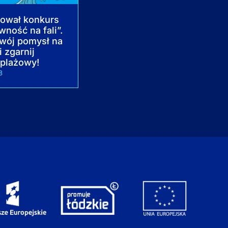
tował konkurs
wność na fali”.
wój pomysł na
i zgarnij
 plażowy!
3