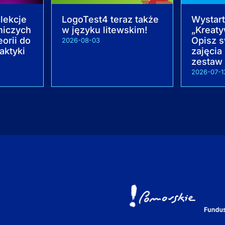
lekcje
LogoTest4 teraz także
Wystar
niczych
w języku litewskim!
„Kreaty
orii do
Opisz s
2026-08-03
aktyki
zajęcia 
zestaw
2026-07-1