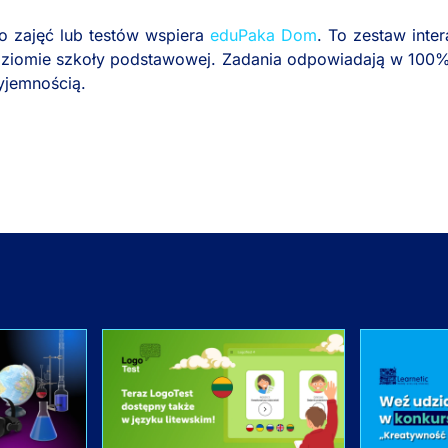
 zajęć lub testów wspiera
eduPaka Dom
. To zestaw inte
a poziomie szkoły podstawowej. Zadania odpowiadają w 10
yjemnością.