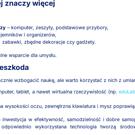
j znaczy więcej
czy
– komputer, zeszyty, podstawowe przybory,
ojemników i organizerów,
y, zabawki, zbędne dekoracje czy gadżety.
alne wsparcie dla umysłu.
zeszkoda
znie wzbogacić naukę, ale warto korzystać z nich z umia
puter, tablet, a nawet wirtualna rzeczywistość (np.
eduLa
na wysokości oczu, zewnętrzna klawiatura i mysz poprawią
 inwestycja w efektywność, samodzielność i dobre samop
dpowiednio wykorzystana technologia tworzą środowis