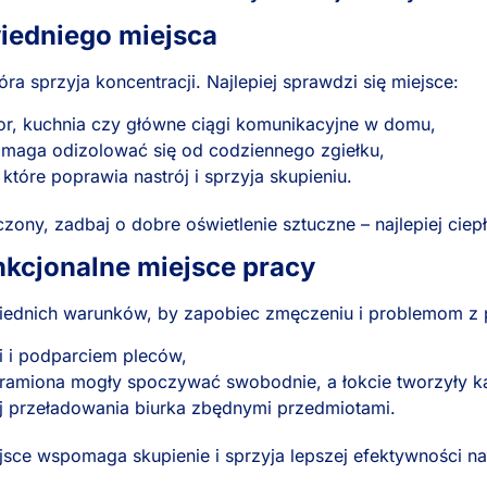
wiedniego miejsca
óra sprzyja koncentracji. Najlepiej sprawdzi się miejsce:
zor, kuchnia czy główne ciągi komunikacyjne w domu,
omaga odizolować się od codziennego zgiełku,
które poprawia nastrój i sprzyja skupieniu.
czony, zadbaj o dobre oświetlenie sztuczne – najlepiej ciep
nkcjonalne miejsce pracy
iednich warunków, by zapobiec zmęczeniu i problemom z 
i i podparciem pleców,
 ramiona mogły spoczywać swobodnie, a łokcie tworzyły ką
j przeładowania biurka zbędnymi przedmiotami.
ce wspomaga skupienie i sprzyja lepszej efektywności na