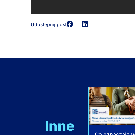
Udostępnij post
Inne
Co oznaczają 