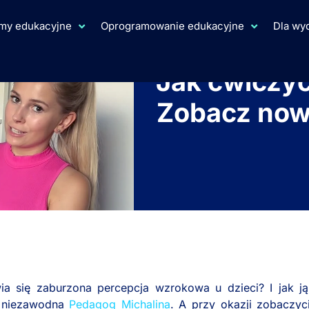
rmy edukacyjne
Oprogramowanie edukacyjne
Dla w
Jak ćwiczy
Zobacz now
a się zaburzona percepcja wzrokowa u dzieci? I jak j
a niezawodna
Pedagog Michalina
. A przy okazji zobaczy