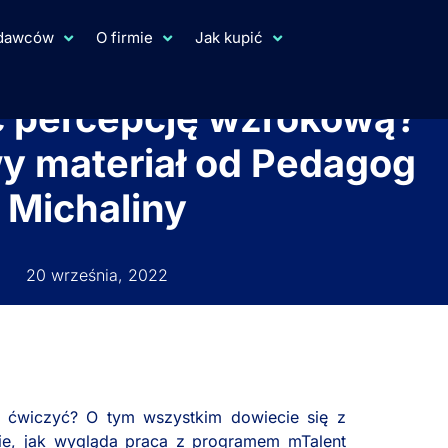
ydawców
O firmie
Jak kupić
ć percepcję wzrokową?
y materiał od Pedagog
Michaliny
20 września, 2022
ą ćwiczyć? O tym wszystkim dowiecie się z
cie, jak wygląda praca z programem mTalent