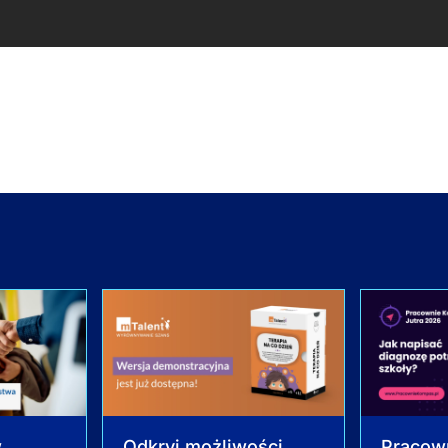
w
Odkryj możliwości
Pracow