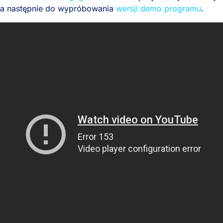
 a następnie do wypróbowania
wersji demo programu
.