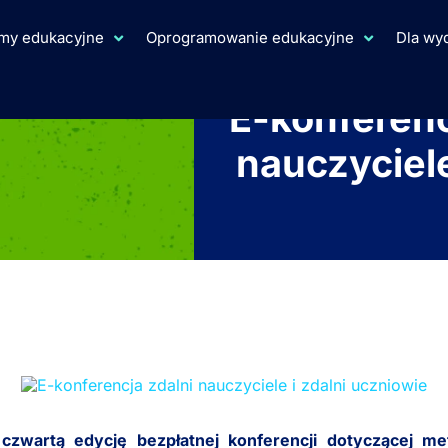
rmy edukacyjne
Oprogramowanie edukacyjne
Dla w
E-konferenc
nauczyciele
wartą edycję bezpłatnej konferencji dotyczącej met