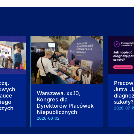
czą.
Pracow
owych
Jutra. 
Warszawa, xx.10,
nauce
diagnoz
Kongres dla
kiego
szkoły?
Dyrektorów Placówek
szych
2026-07-1
Niepublicznych
2026-06-02