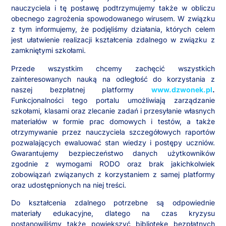
nauczyciela i tę postawę podtrzymujemy także w obliczu
obecnego zagrożenia spowodowanego wirusem. W związku
z tym informujemy, że podjęliśmy działania, których celem
jest ułatwienie realizacji kształcenia zdalnego w
związku z
zamkniętymi szkołami.
Przede wszystkim chcemy zachęcić wszystkich
zainteresowanych nauką na odległość do korzystania z
naszej bezpłatnej platformy
www.dzwonek.pl
.
Funkcjonalności tego portalu umożliwiają zarządzanie
szkołami, klasami oraz zlecanie zadań i przesyłanie własnych
materiałów w formie prac domowych i testów, a także
otrzymywanie przez nauczyciela szczegółowych raportów
pozwalających ewaluować stan wiedzy i postępy uczniów.
Gwarantujemy bezpieczeństwo danych użytkowników
zgodnie z wymogami RODO oraz brak jakichkolwiek
zobowiązań związanych z korzystaniem z samej platformy
oraz udostępnionych na niej treści.
Do kształcenia zdalnego potrzebne są odpowiednie
materiały edukacyjne, dlatego na czas kryzysu
postanowiliśmy także powiększyć bibliotekę bezpłatnych