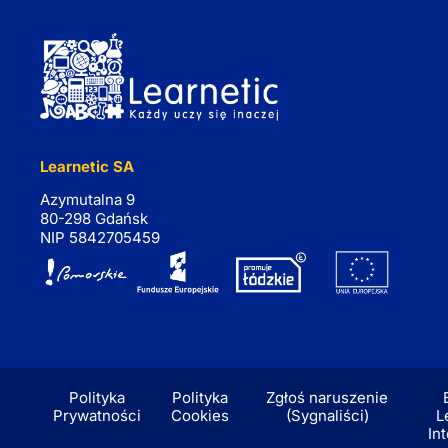
Learnetic SA
Azymutalna 9
80-298 Gdańsk
NIP 5842705459
Polityka
Polityka
Zgłoś naruszenie
Prywatności
Cookies
(Sygnaliści)
L
In