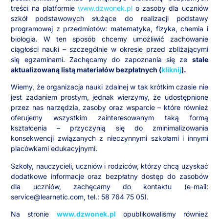
treści na platformie
www.dzwonek.pl
o zasoby dla uczniów
szkół podstawowych służące do realizacji podstawy
programowej z przedmiotów: matematyka, fizyka, chemia i
biologia. W ten sposób chcemy umożliwić zachowanie
ciągłości nauki – szczególnie w okresie przed zbliżającymi
się egzaminami. Zachęcamy do zapoznania się ze
stale
aktualizowaną listą materiałów bezpłatnych (
kliknij
).
Wiemy, że organizacja nauki zdalnej w tak krótkim czasie nie
jest zadaniem prostym, jednak wierzymy, że udostępnione
przez nas narzędzia, zasoby oraz wsparcie – które również
oferujemy wszystkim zainteresowanym taką formą
kształcenia – przyczynią się do zminimalizowania
konsekwencji związanych z nieczynnymi szkołami i innymi
placówkami edukacyjnymi.
Szkoły, nauczycieli, uczniów i rodziców, którzy chcą uzyskać
dodatkowe informacje oraz bezpłatny dostęp do zasobów
dla uczniów, zachęcamy do kontaktu (e-mail:
service@learnetic.com
, tel.: 58 764 75 05).
Na stronie
www.dzwonek.pl
opublikowaliśmy również