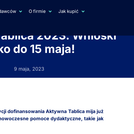
ydawców
O firmie
Jak kupić
ablica 2023. Wnioski
ko do 15 maja!
9 maja, 2023
i dofinansowania Aktywna Tablica mija już
w nowoczesne pomoce dydaktyczne, takie jak