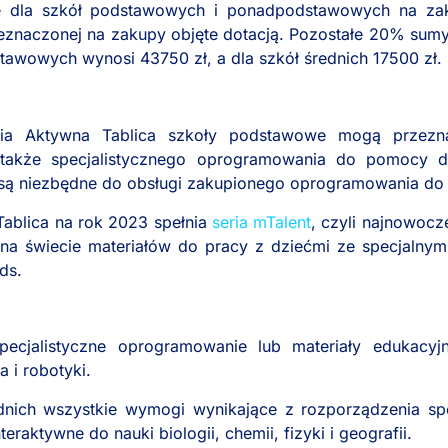
ie dla szkół podstawowych i ponadpodstawowych na z
eznaczonej na zakupy objęte dotacją. Pozostałe 20% sum
tawowych wynosi 43750 zł, a dla szkół średnich 17500 zł.
nia Aktywna Tablica szkoły podstawowe mogą przez
 także specjalistycznego oprogramowania do pomocy d
 są niezbędne do obsługi zakupionego oprogramowania do t
ablica na rok 2023 spełnia
seria mTalent
, czyli najnowocz
h na świecie materiałów do pracy z dziećmi ze specjalny
ds.
ecjalistyczne oprogramowanie lub materiały edukacyjne
 i robotyki.
dnich wszystkie wymogi wynikające z rozporządzenia s
eraktywne do nauki biologii, chemii, fizyki i geografii.