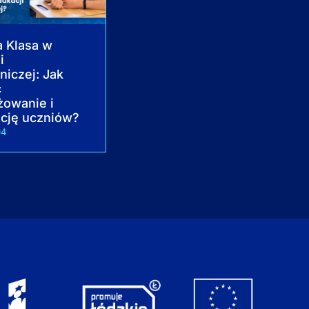
 Klasa w
i
niczej: Jak
ć
żowanie i
cję uczniów?
04