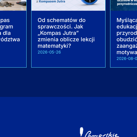
mpas
Od schematów do
Myśląca
ogram
sprawczości. Jak
edukacj
 dla
„Kompas Jutra”
przyrod
wództwa
zmienia oblicze lekcji
obudzi
matematyki?
zaanga
motywa
2026-05-26
2026-08-